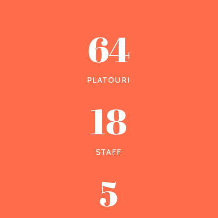
64
PLATOURI
18
STAFF
5