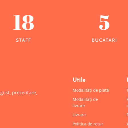
18
5
STAFF
BUCATARI
Utile
Modalități de plată
: gust, prezentare,
Modalități de
livrare
Livrare
Politica de retur