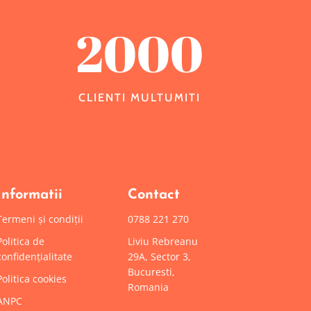
2000
CLIENTI MULTUMITI
Informatii
Contact
Termeni și condiții
0788 221 270
Politica de
Liviu Rebreanu
confidențialitate
29A, Sector 3,
Bucuresti,
Politica cookies
Romania
ANPC