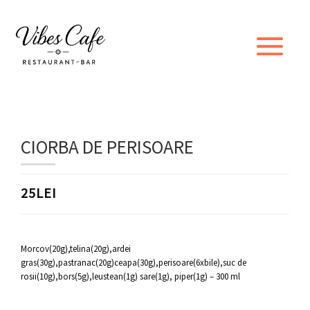
CIORBA DE PERISOARE
25LEI
Morcov(20g),telina(20g),ardei
gras(30g),pastranac(20g)ceapa(30g),perisoare(6xbile),suc de
rosii(10g),bors(5g),leustean(1g) sare(1g), piper(1g) – 300 ml