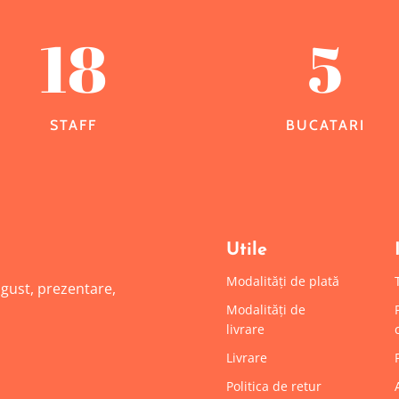
18
5
STAFF
BUCATARI
Utile
Modalități de plată
: gust, prezentare,
Modalități de
livrare
Livrare
Politica de retur