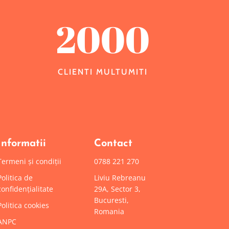
2000
CLIENTI MULTUMITI
Informatii
Contact
Termeni și condiții
0788 221 270
Politica de
Liviu Rebreanu
confidențialitate
29A, Sector 3,
Bucuresti,
Politica cookies
Romania
ANPC