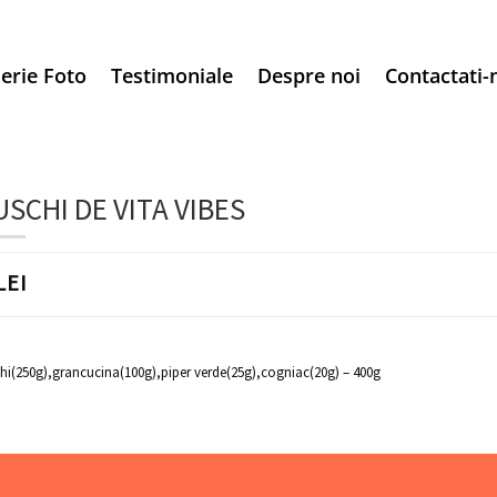
erie Foto
Testimoniale
Despre noi
Contactati-
SCHI DE VITA VIBES
LEI
hi(250g),grancucina(100g),piper verde(25g),cogniac(20g) – 400g