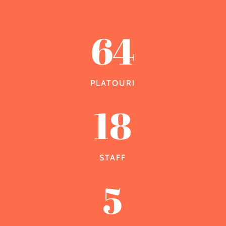
64
PLATOURI
18
STAFF
5