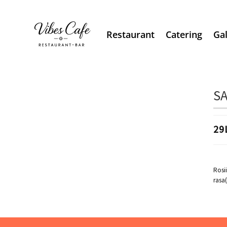
Restaurant
Catering
Gal
S
29
Rosi
rasa(