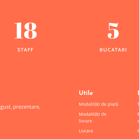
18
5
STAFF
BUCATARI
Utile
Modalități de plată
: gust, prezentare,
Modalități de
livrare
Livrare