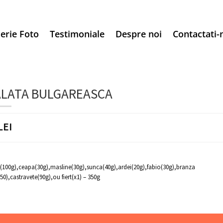
erie Foto
Testimoniale
Despre noi
Contactati-
ALATA BULGAREASCA
LEI
i(100g),ceapa(30g),masline(30g),sunca(40g),ardei(20g),fabio(30g),branza
50),castravete(90g),ou fiert(x1) – 350g