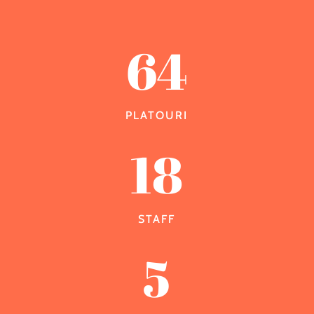
64
PLATOURI
18
STAFF
5