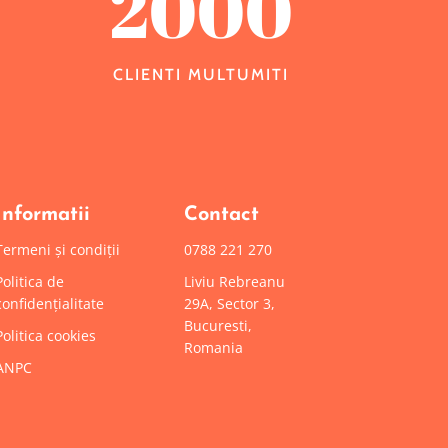
2000
CLIENTI MULTUMITI
Informatii
Contact
Termeni și condiții
0788 221 270
Politica de
Liviu Rebreanu
confidențialitate
29A, Sector 3,
Bucuresti,
Politica cookies
Romania
ANPC