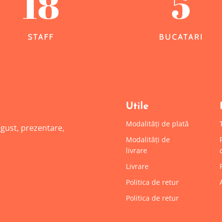
18
5
STAFF
BUCATARI
Utile
Modalități de plată
: gust, prezentare,
Modalități de
livrare
Livrare
Politica de retur
Politica de retur