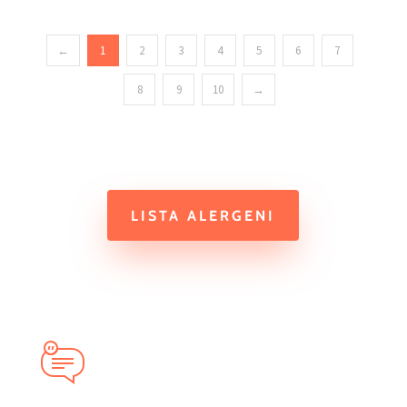
←
1
2
3
4
5
6
7
8
9
10
→
LISTA ALERGENI