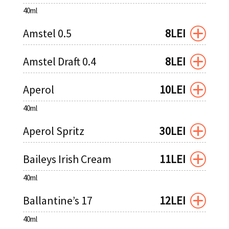
40ml
Amstel 0.5
8LEI
Amstel Draft 0.4
8LEI
Aperol
10LEI
40ml
Aperol Spritz
30LEI
Baileys Irish Cream
11LEI
40ml
Ballantine’s 17
12LEI
40ml