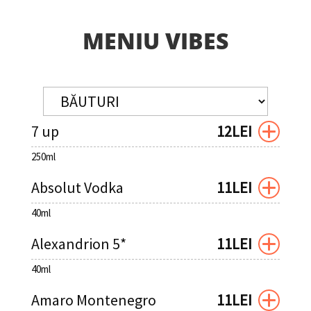
MENIU VIBES
7 up
12LEI
250ml
Absolut Vodka
11LEI
40ml
Alexandrion 5*
11LEI
40ml
Amaro Montenegro
11LEI