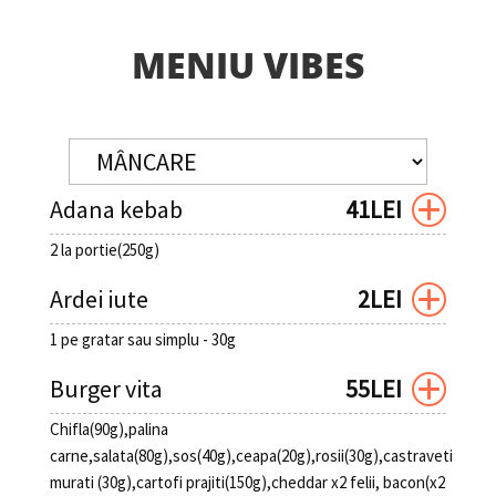
MENIU VIBES
Adana kebab
41LEI
2 la portie(250g)
Ardei iute
2LEI
1 pe gratar sau simplu - 30g
Burger vita
55LEI
Chifla(90g),palina
carne,salata(80g),sos(40g),ceapa(20g),rosii(30g),castraveti
murati (30g),cartofi prajiti(150g),cheddar x2 felii, bacon(x2