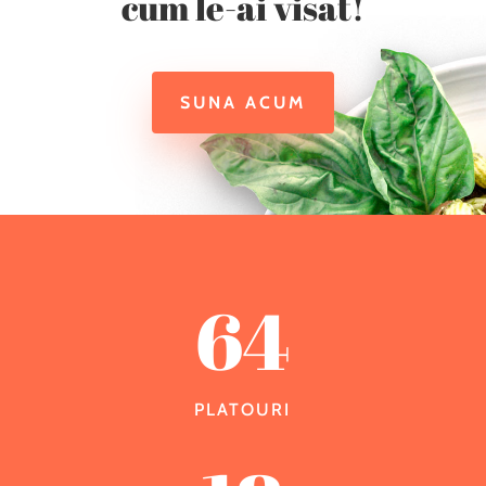
cum le-ai visat!
SUNA ACUM
64
PLATOURI