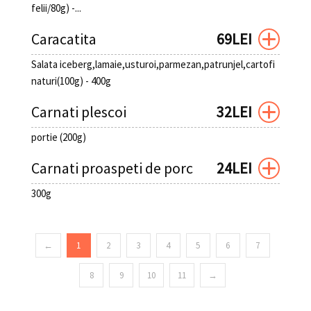
felii/80g) -...
Caracatita
69LEI
Salata iceberg,lamaie,usturoi,parmezan,patrunjel,cartofi
naturi(100g) - 400g
Carnati plescoi
32LEI
portie (200g)
Carnati proaspeti de porc
24LEI
300g
←
1
2
3
4
5
6
7
8
9
10
11
→