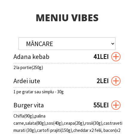
MENIU VIBES
Adana kebab
41LEI
2 la portie(250g)
Ardei iute
2LEI
1 pe gratar sau simplu - 30g
Burger vita
55LEI
Chifla(90g),palina
carne,salata(80g),sos(40g),ceapa(20g),rosii(30g),castraveti
murati (30g),cartofi prajiti(150g),cheddar x2 felii, bacon(x2