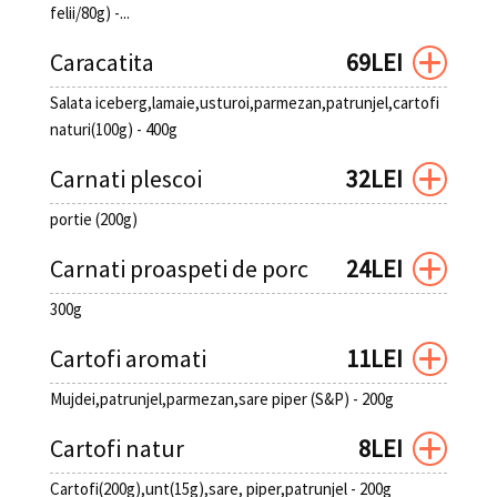
felii/80g) -...
Caracatita
69LEI
Salata iceberg,lamaie,usturoi,parmezan,patrunjel,cartofi
naturi(100g) - 400g
Carnati plescoi
32LEI
portie (200g)
Carnati proaspeti de porc
24LEI
300g
Cartofi aromati
11LEI
Mujdei,patrunjel,parmezan,sare piper (S&P) - 200g
Cartofi natur
8LEI
Cartofi(200g),unt(15g),sare, piper,patrunjel - 200g