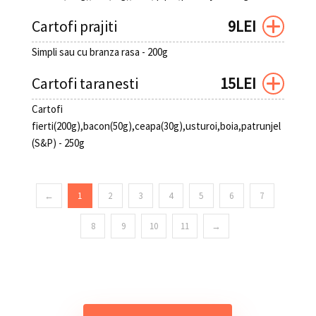
Cartofi prajiti
9LEI
Simpli sau cu branza rasa - 200g
Cartofi taranesti
15LEI
Cartofi
fierti(200g),bacon(50g),ceapa(30g),usturoi,boia,patrunjel
(S&P) - 250g
←
1
2
3
4
5
6
7
8
9
10
11
→